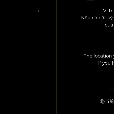
Vị t
Nếu có bất kỳ
của
The location 
If you
您当前