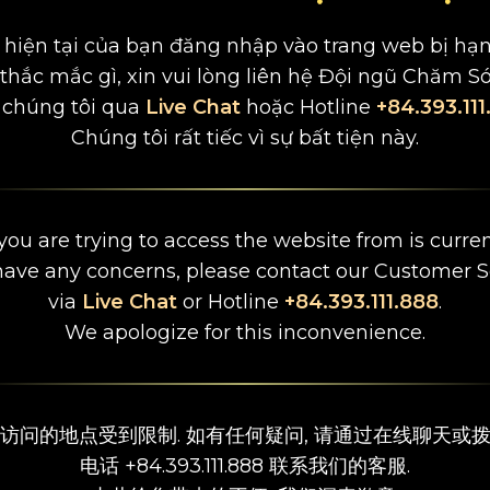
rí hiện tại của bạn đăng nhập vào trang web bị hạn
 thắc mắc gì, xin vui lòng liên hệ Đội ngũ Chăm 
 chúng tôi qua
Live Chat
hoặc Hotline
+84.393.111
Chúng tôi rất tiếc vì sự bất tiện này.
you are trying to access the website from is current
 have any concerns, please contact our Customer S
via
Live Chat
or Hotline
+84.393.111.888
.
We apologize for this inconvenience.
访问的地点受到限制. 如有任何疑问, 请通过
在线聊天
或
电话
+84.393.111.888
联系我们的客服.