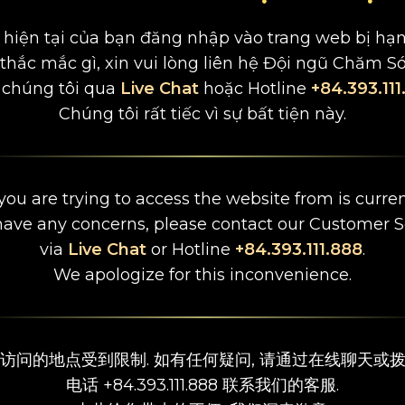
rí hiện tại của bạn đăng nhập vào trang web bị hạn
 thắc mắc gì, xin vui lòng liên hệ Đội ngũ Chăm 
 chúng tôi qua
Live Chat
hoặc Hotline
+84.393.111
Chúng tôi rất tiếc vì sự bất tiện này.
you are trying to access the website from is current
 have any concerns, please contact our Customer S
via
Live Chat
or Hotline
+84.393.111.888
.
We apologize for this inconvenience.
访问的地点受到限制. 如有任何疑问, 请通过
在线聊天
或
电话
+84.393.111.888
联系我们的客服.