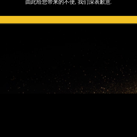
由此给您带来的不便, 我们深表歉意.
HỖ TRỢ TRỰC TUYẾN 24/7
+84.393.111.888
© 2026 Bản quyền thuộc về FA88